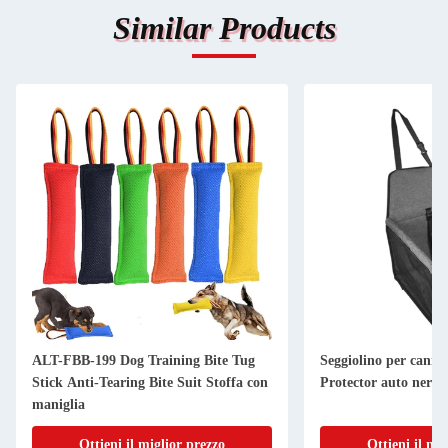
Similar Products
 Tug
Seggiolino per cani per viaggiatore
Manuale di 
ffa con
Protector auto nero
a piedi sost
razze
Ottieni il miglior prezzo
Otti