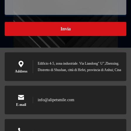
Invia
Edificio 4-5, zona industriale. Via Liandong" U",Zhenxing.
Distretto di Shushan, città di Hefei, provincia di Anhui; Cina
Address
info@alipetsmile.com
E-mail