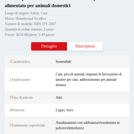
alimentato per animali domestici
Luogo di origine: Anhui, Cina
Marca: Homebound Swallow
Numero di modello: HBS-OY-1007
Quantità di ordine minimo: 2 pezzi
Prezzo: $450.00/pieces 2-49 pieces
Dettaglio
Description
1Caratteristica:
Sostenibile
Cani, piccoli animali, impianti di lavorazione di
2Applicazione:
lamiere per cani, addestramento per animali
domest
3Tipo di articolo:
Altri
4Materiale:
Legno, ferro
Anodizzazione con sabbiatura/rivestimento in
5Trattamento superficiale:
polvere/elettroforesi