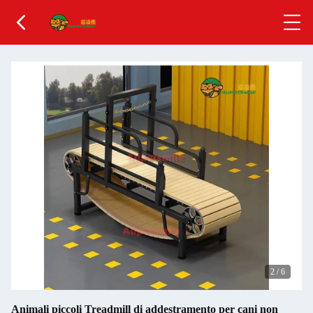
3
/
6
Animali piccoli Treadmill di addestramento per cani non