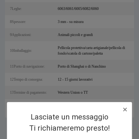
7Leghe:
6063/6061/6005/6082/6060
8Spessore:
3 mm - su misura
9Applicazioni:
Animali piccoli e grandi
Pellicola protettiva/carta artigianale/pellicola di
10Imballaggio:
fondo/scatola di cartone/paletta
11Porto di navigazione:
Porto di Shanghai o di Nanchino
12Tempo di consegna:
12 - 15 giorni lavorativi
13Termine di pagamento:
Western Union o TT
20 GP con carico di 10 tonnellate, 40 HQ con
14Quantitativi di carico:
carico di oltre 23 tonnellate
Lasciate un messaggio
Ti richiameremo presto!