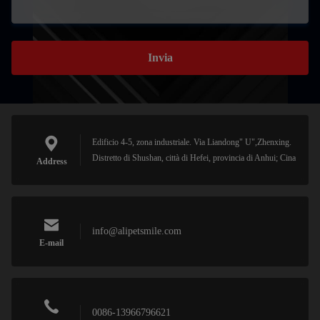
Invia
Edificio 4-5, zona industriale. Via Liandong" U",Zhenxing.
Distretto di Shushan, città di Hefei, provincia di Anhui; Cina
Address
info@alipetsmile.com
E-mail
0086-13966796621