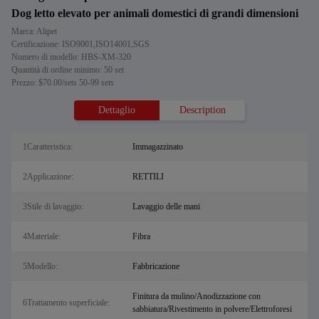
Dog letto elevato per animali domestici di grandi dimensioni
Marca: Alipet
Certificazione: ISO9001,ISO14001,SGS
Numero di modello: HBS-XM-320
Quantità di ordine minimo: 50 set
Prezzo: $70.00/sets 50-99 sets
Dettaglio
Description
1Caratteristica:
Immagazzinato
2Applicazione:
RETTILI
3Stile di lavaggio:
Lavaggio delle mani
4Materiale:
Fibra
5Modello:
Fabbricazione
Finitura da mulino/Anodizzazione con
6Trattamento superficiale:
sabbiatura/Rivestimento in polvere/Elettroforesi