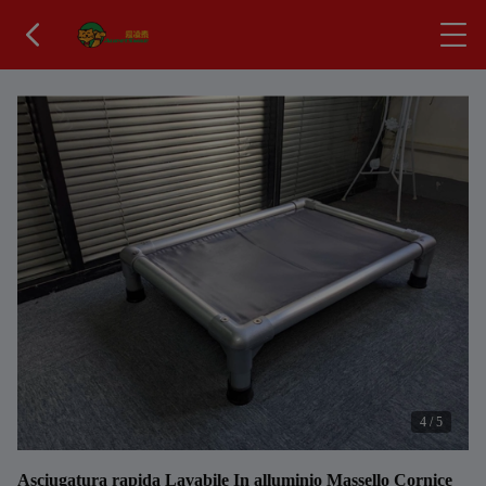
4
/
5
Asciugatura rapida Lavabile In alluminio Massello Cornice