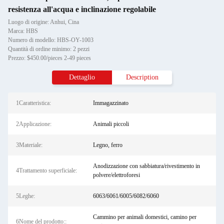
resistenza all'acqua e inclinazione regolabile
Luogo di origine: Anhui, Cina
Marca: HBS
Numero di modello: HBS-OY-1003
Quantità di ordine minimo: 2 pezzi
Prezzo: $450.00/pieces 2-49 pieces
Dettaglio
Description
1Caratteristica:
Immagazzinato
2Applicazione:
Animali piccoli
3Materiale:
Legno, ferro
Anodizzazione con sabbiatura/rivestimento in
4Trattamento superficiale:
polvere/elettroforesi
5Leghe:
6063/6061/6005/6082/6060
Cammino per animali domestici, camino per
6Nome del prodotto::