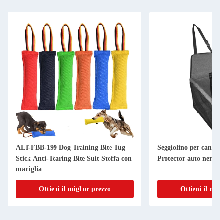
Seggiolino per cani per viaggiatore
Manuale di attrezzat
Protector auto nero
a piedi sostenibili pe
razze
Ottieni il miglior prezzo
Ottieni il mi