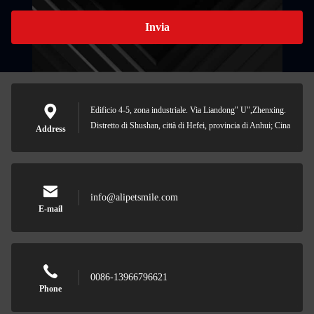
Invia
Edificio 4-5, zona industriale. Via Liandong" U",Zhenxing.
Distretto di Shushan, città di Hefei, provincia di Anhui; Cina
Address
info@alipetsmile.com
E-mail
0086-13966796621
Phone