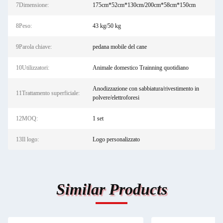
7Dimensione:
175cm*52cm*130cm/200cm*58cm*150cm
8Peso:
43 kg/50 kg
9Parola chiave:
pedana mobile del cane
10Utilizzatori:
Animale domestico Trainning quotidiano
Anodizzazione con sabbiatura/rivestimento in
11Trattamento superficiale:
polvere/elettroforesi
12MOQ:
1 set
13Il logo:
Logo personalizzato
Similar Products