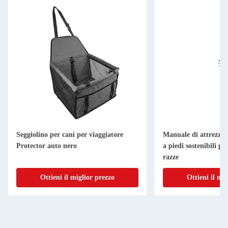
Seggiolino per cani per viaggiatore
Manuale di attrezzat
Protector auto nero
a piedi sostenibili pe
razze
Ottieni il miglior prezzo
Ottieni il mi