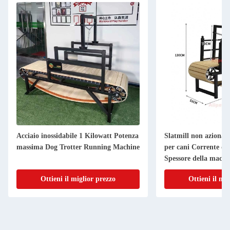
Acciaio inossidabile 1 Kilowatt Potenza
Slatmill non azionat
massima Dog Trotter Running Machine
per cani Corrente di 
Spessore della macc
Ottieni il miglior prezzo
Ottieni il mi