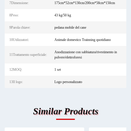
7Dimensione:
175cm*52cm*130cm/200cm*58cm*150cm
8Peso:
43 kg/50 kg
9Parola chiave:
pedana mobile del cane
10Utilizzatori:
Animale domestico Trainning quotidiano
Anodizzazione con sabbiatura/rivestimento in
11Trattamento superficiale:
polvere/elettroforesi
12MOQ:
1 set
13Il logo:
Logo personalizzato
Similar Products