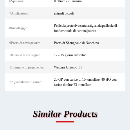
6Spessore:
0.30mm - su misura
7Applicazioni:
animali piccoli
Pellicola protettiva/carta artigianale/pellicola di
8Imballaggio:
fondo/scatola di cartone/paletta
9Porto di navigazione:
Porto di Shanghai o di Nanchino
10Tempo di consegna:
12 - 15 giorni lavorativi
11Termine di pagamento:
Western Union o TT
20 GP con carico di 10 tonnellate, 40 HQ con
12Quantitativi di carico:
carico di oltre 23 tonnellate
Similar Products