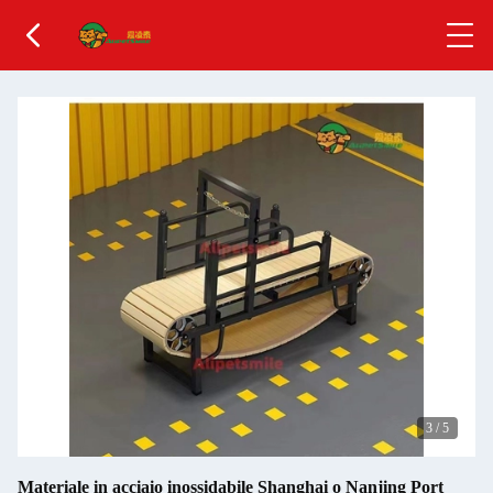
3
/
5
Materiale in acciaio inossidabile Shanghai o Nanjing Port