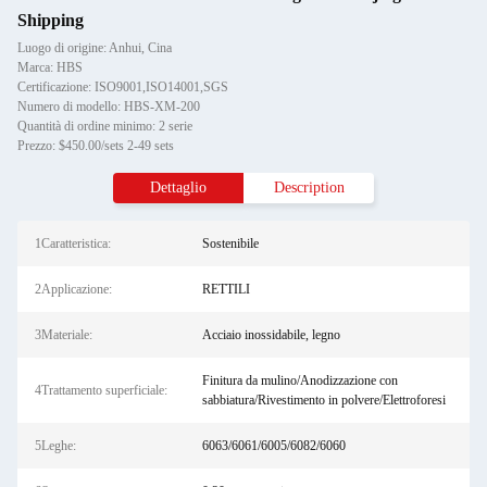
Shipping
Luogo di origine: Anhui, Cina
Marca: HBS
Certificazione: ISO9001,ISO14001,SGS
Numero di modello: HBS-XM-200
Quantità di ordine minimo: 2 serie
Prezzo: $450.00/sets 2-49 sets
Dettaglio
Description
1Caratteristica:
Sostenibile
2Applicazione:
RETTILI
3Materiale:
Acciaio inossidabile, legno
Finitura da mulino/Anodizzazione con
4Trattamento superficiale:
sabbiatura/Rivestimento in polvere/Elettroforesi
5Leghe:
6063/6061/6005/6082/6060