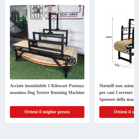
Acciaio inossidabile 1 Kilowatt Potenza
Slatmill non azionat
massima Dog Trotter Running Machine
per cani Corrente di 
Spessore della macc
Ottieni il miglior prezzo
Ottieni il mi