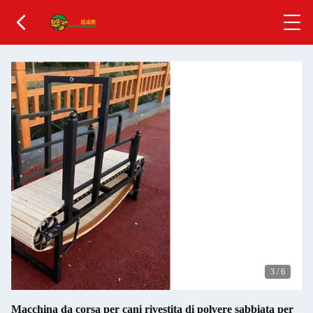
3
/
6
Macchina da corsa per cani rivestita di polvere sabbiata per