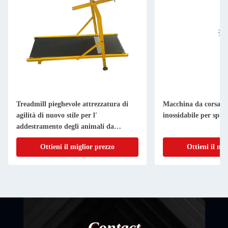
Treadmill pieghevole attrezzatura di
Macchina da corsa pe
agilità di nuovo stile per l'
inossidabile per sport
addestramento degli animali da
compagnia macchina da corsa per
Ottieni il miglior prezzo
Ottieni il mi
grandi cani
Contact