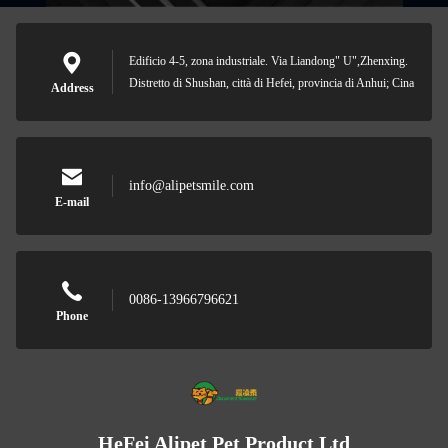
Edificio 4-5, zona industriale. Via Liandong" U",Zhenxing.
Distretto di Shushan, città di Hefei, provincia di Anhui; Cina
Address
info@alipetsmile.com
E-mail
0086-13966796621
Phone
HeFei Alipet Pet Product Ltd