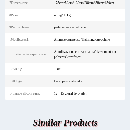
7Dimensione:
175cm*52cm*130cm/200cm*58cm*150cm
8Peso:
43 kg/50 kg
9Parola chiave:
pedana mobile del cane
10Utilizzatori:
Animale domestico Trainning quotidiano
Anodizzazione con sabbiatura/rivestimento in
11Trattamento superficiale:
polvere/elettroforesi
12MOQ:
1 set
13Il logo:
Logo personalizzato
14Tempo di consegna:
12 - 15 giorni lavorativi
Similar Products