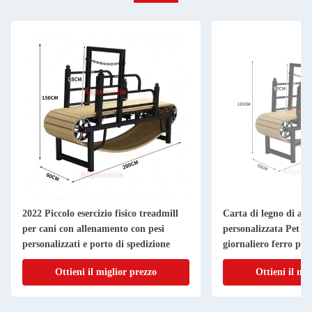
2022 Piccolo esercizio fisico treadmill
Carta di legno di al
per cani con allenamento con pesi
personalizzata Pet a
personalizzati e porto di spedizione
giornaliero ferro pic
macchina da corsa da
Ottieni il miglior prezzo
Ottieni il mi