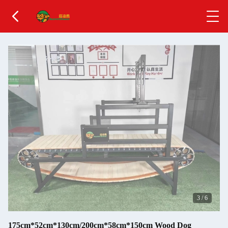
3
/
6
175cm*52cm*130cm/200cm*58cm*150cm Wood Dog