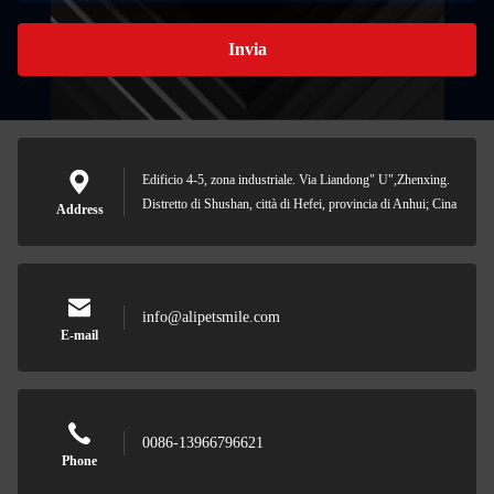
Invia
Edificio 4-5, zona industriale. Via Liandong" U",Zhenxing.
Distretto di Shushan, città di Hefei, provincia di Anhui; Cina
Address
info@alipetsmile.com
E-mail
0086-13966796621
Phone